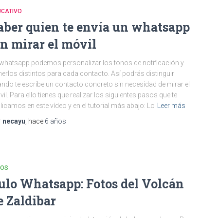
UCATIVO
aber quien te envía un whatsapp
in mirar el móvil
whatsapp podemos personalizar los tonos de notificación y
erlos distintos para cada contacto. Así podrás distinguir
ndo te escribe un contacto concreto sin necesidad de mirar el
il. Para ello tienes que realizar los siguientes pasos que te
licamos en este vídeo y en el tutorial más abajo: Lo
Leer más
r
necayu
, hace
6 años
LOS
ulo Whatsapp: Fotos del Volcán
e Zaldibar