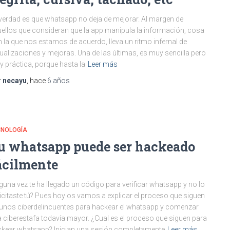
verdad es que whatsapp no deja de mejorar. Al margen de
ellos que consideran que la app manipula la información, cosa
 la que nos estamos de acuerdo, lleva un ritmo infernal de
ualizaciones y mejoras. Una de las últimas, es muy sencilla pero
 práctica, porque hasta la
Leer más
r
necayu
, hace
6 años
CNOLOGÍA
u whatsapp puede ser hackeado
ácilmente
guna vez te ha llegado un código para verificar whatsapp y no lo
icitaste tú? Pues hoy os vamos a explicar el proceso que siguen
unos ciberdelincuentes para hackear el whatsapp y comenzar
 ciberestafa todavía mayor. ¿Cual es el proceso que siguen para
kear whatsapp? Inician una sesión completamente
Leer más