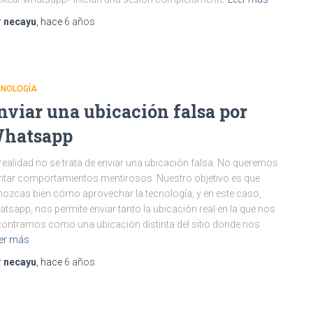
r
necayu
, hace
6 años
CNOLOGÍA
nviar una ubicación falsa por
hatsapp
realidad no se trata de enviar una ubicación falsa. No queremos
ntar comportamientos mentirosos. Nuestro objetivo es que
ozcas bien cómo aprovechar la tecnología, y en este caso,
tsapp, nos permite enviar tanto la ubicación real en la que nos
ontramos como una ubicación distinta del sitio donde nos
er más
r
necayu
, hace
6 años