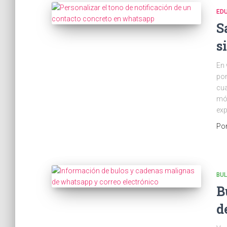
ED
S
s
En 
pon
cua
móv
exp
Po
BU
B
d