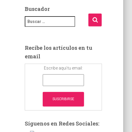
Buscador
B
u
s
c
a
Recibe los artículos en tu
r
email
:
Escribe aquí tu email:
Síguenos en Redes Sociales: