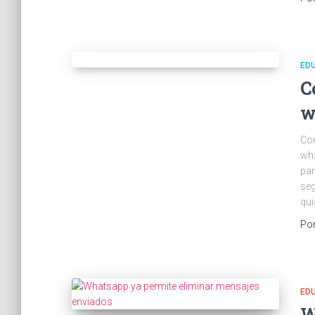
ED
C
w
Com
wha
par
seg
qui
Po
ED
W