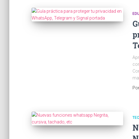
ED
G
p
T
Apr
com
Con
man
Po
TE
N
N