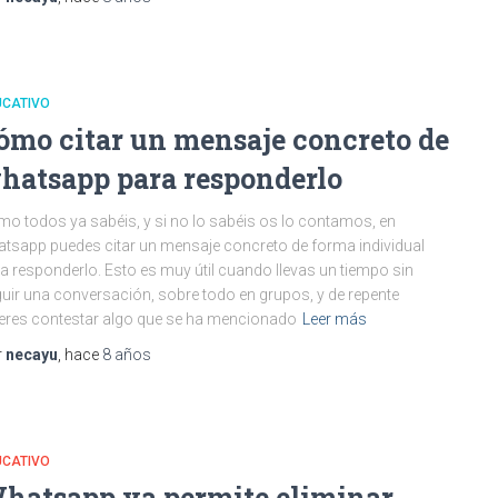
UCATIVO
ómo citar un mensaje concreto de
hatsapp para responderlo
o todos ya sabéis, y si no lo sabéis os lo contamos, en
tsapp puedes citar un mensaje concreto de forma individual
a responderlo. Esto es muy útil cuando llevas un tiempo sin
uir una conversación, sobre todo en grupos, y de repente
eres contestar algo que se ha mencionado
Leer más
r
necayu
, hace
8 años
UCATIVO
hatsapp ya permite eliminar