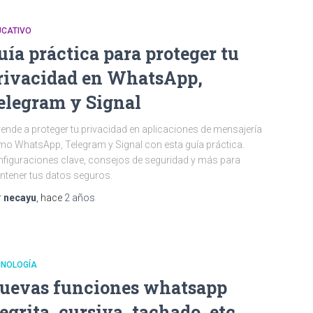
UCATIVO
uía práctica para proteger tu
rivacidad en WhatsApp,
elegram y Signal
ende a proteger tu privacidad en aplicaciones de mensajería
o WhatsApp, Telegram y Signal con esta guía práctica.
figuraciones clave, consejos de seguridad y más para
tener tus datos seguros.
r
necayu
, hace
2 años
CNOLOGÍA
uevas funciones whatsapp
egrita, cursiva, tachado, etc