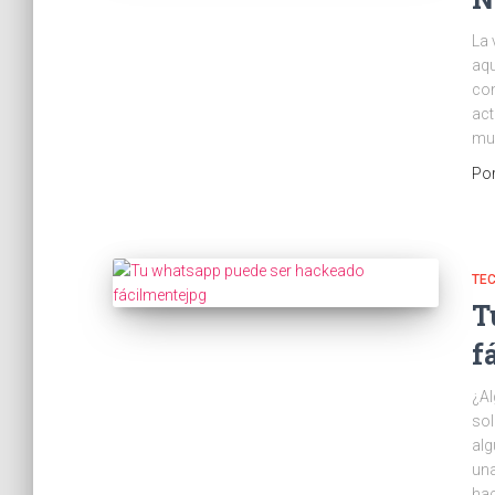
La 
aqu
con
act
muy
Po
TE
T
f
¿Al
sol
alg
una
hac