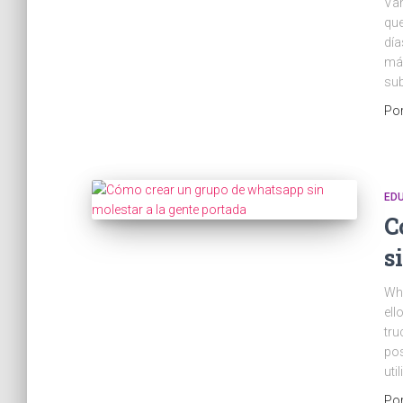
Vam
que
día
más
sub
Po
ED
C
s
Wha
ell
tru
pos
uti
Po