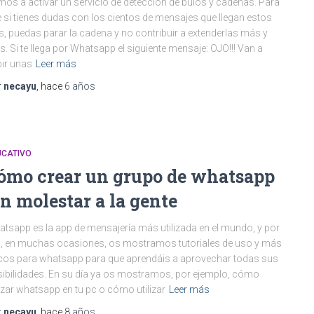
os a activar un servicio de detección de bulos y cadenas. Para
 si tienes dudas con los cientos de mensajes que llegan estos
s, puedas parar la cadena y no contribuir a extenderlas más y
. Si te llega por Whatsapp el siguiente mensaje: OJO!!! Van a
ir unas
Leer más
r
necayu
, hace
6 años
UCATIVO
ómo crear un grupo de whatsapp
in molestar a la gente
tsapp es la app de mensajería más utilizada en el mundo, y por
o, en muchas ocasiones, os mostramos tutoriales de uso y más
cos para whatsapp para que aprendáis a aprovechar todas sus
ibilidades. En su día ya os mostramos, por ejemplo, cómo
lizar whatsapp en tu pc o cómo utilizar
Leer más
r
necayu
, hace
8 años