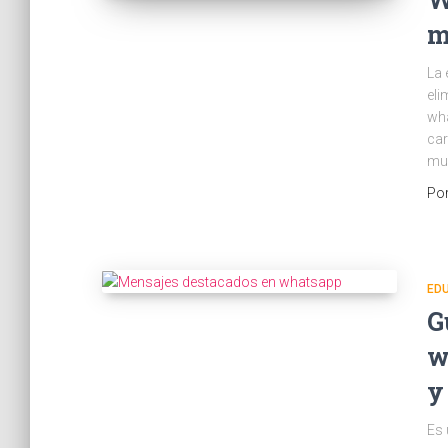
m
La 
eli
wha
car
muc
Po
ED
G
w
y
Es 