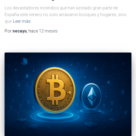
Los devastadores incendios que han azotado gran parte de
España este verano no solo arrasaron bosques y hogares, sino
que
Leer más
Por
necayu
, hace
12 meses