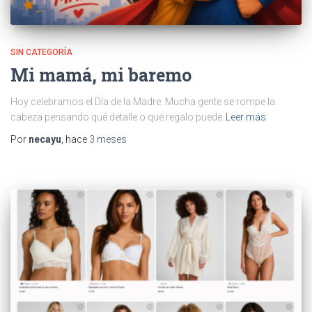
SIN CATEGORÍA
Mi mamá, mi baremo
Hoy celebramos el Día de la Madre. Mucha gente se rompe la
cabeza pensando qué detalle o qué regalo puede
Leer más
Por
necayu
, hace
3 meses