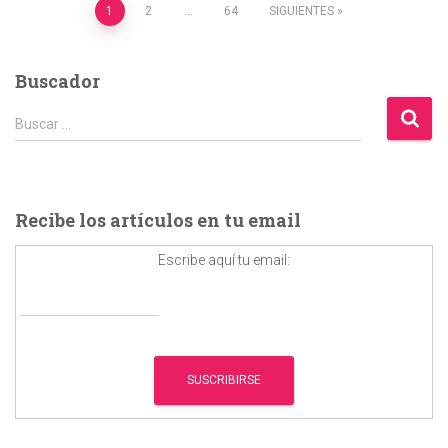
Paginación
1
2
…
64
SIGUIENTES
de
Buscador
entradas
B
Buscar …
u
s
c
a
Recibe los artículos en tu email
r
:
Escribe aquí tu email: