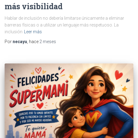
más visibilidad
Hablar de inclusión no debería limitarse únicamente a eliminar
barreras físicas o a utilizar un lenguaje más respetuoso. La
inclusión
Leer más
Por
necayu
, hace
2 meses