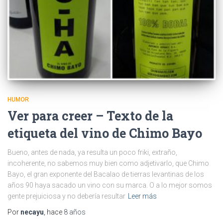
HUMOR
Ver para creer – Texto de la
etiqueta del vino de Chimo Bayo
Bueno, antes de nada, ya resulta un poco friki, extraño,
incoherente, no sabemos muy bien como adjetivarlo, que Chimo
Bayo, el gran exponente del Bacalao de tierras levantinas de los
años 90 haya sacado un vino con su marca. O a lo mejor somos
gente prejuiciosa y no debería resultar
Leer más
Por
necayu
, hace
8 años