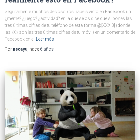
Seguramente muchos de vosotros habéis visto en Facebook un
¿meme? ¿juego? ¿actividad? en la que se os dice que si pones las
tres últimas cifras de tu teléfono de esta forma @[XXX:0] (donde
las «X» son las tres últimas cifras de tu móvil) en un comentario de
Facebook en el
Leer más
Por
necayu
, hace
6 años