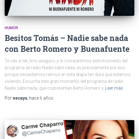
HUMOR
Besitos Tomás – Nadie sabe nada
con Berto Romero y Buenafuente
Te vas a reír, te lo aseguro, y si compartimos este momento del
programa de radio Nadie sabe nada, es precisamente por eso,
porque necesitamos reírnos en esta etapa tan dura que estamos
viviendo. Escucha este gran momento del programa de radio
Nadie sabe nada, que copresentan Berto Romero y
Leer más
Por
necayu
, hace
6 años