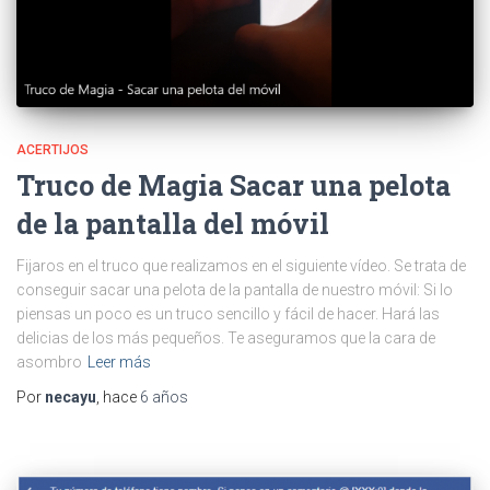
ACERTIJOS
Truco de Magia Sacar una pelota
de la pantalla del móvil
Fijaros en el truco que realizamos en el siguiente vídeo. Se trata de
conseguir sacar una pelota de la pantalla de nuestro móvil: Si lo
piensas un poco es un truco sencillo y fácil de hacer. Hará las
delicias de los más pequeños. Te aseguramos que la cara de
asombro
Leer más
Por
necayu
, hace
6 años