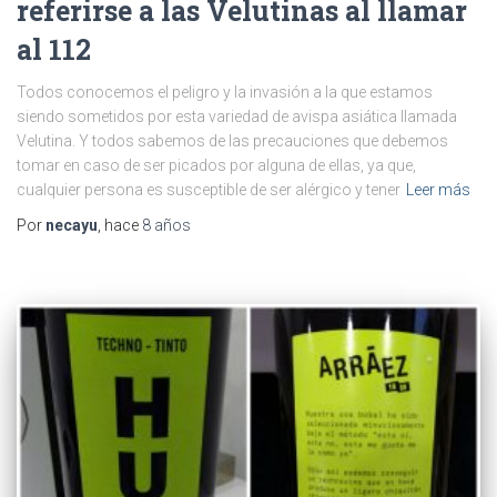
referirse a las Velutinas al llamar
al 112
Todos conocemos el peligro y la invasión a la que estamos
siendo sometidos por esta variedad de avispa asiática llamada
Velutina. Y todos sabemos de las precauciones que debemos
tomar en caso de ser picados por alguna de ellas, ya que,
cualquier persona es susceptible de ser alérgico y tener
Leer más
Por
necayu
, hace
8 años