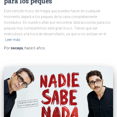
para los peques
Este sencillo truco de magia que puedes hacer en cualquier
momento dejará a los peques de la casa completamente
incrédulos. En nuestro afán por encontrar distracciones para los
peques hoy compartimos este gran truco. Tienes que ser
meticuloso a la hora de desarrollarlo, ya que si no actúas en el
Leer más
Por
necayu
, hace
6 años