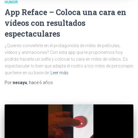
HUMOR
App Reface – Coloca una cara en
vídeos con resultados
espectaculares
¿Quieres convertirte en el protagonista de miles de películas,
vídeos y animaciones? Con esta app que te proponemos hoy
podrás hacerte un selfie y colocar tu cara en miles de vídeos. Es
espectacular lo bien que adapta el rostro a los miles de personajes
que tiene en su base de
Leer más
Por
necayu
, hace
6 años