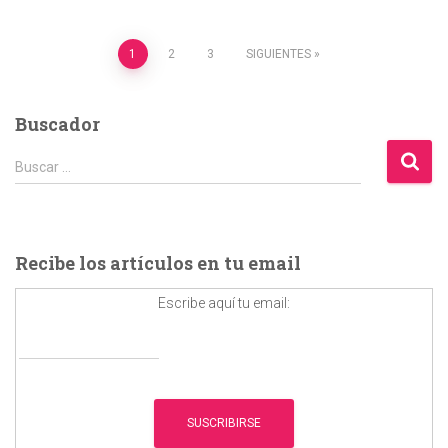
Paginación
1
2
3
SIGUIENTES
de
Buscador
entradas
B
Buscar …
u
s
c
a
Recibe los artículos en tu email
r
:
Escribe aquí tu email: