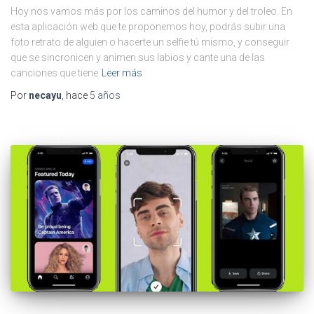
Hoy nos vamos más por los caminos del humor y del troleo. En
esta aplicación web que te proponemos hoy, podrás subir una
foto retrato de alguien o hacerte un selfie tú mismo, y conseguir
que se sincronicen y animen sus labios y cante una de las
canciones que tiene
Leer más
Por
necayu
, hace
5 años