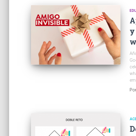
ED
A
y
w
Año
Goo
cel
wha
ema
Po
AC
D