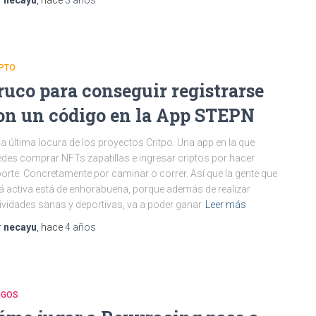
r
necayu
, hace
3 años
IPTO
ruco para conseguir registrarse
on un código en la App STEPN
la última locura de los proyectos Critpo. Una app en la que
des comprar NFTs zapatillas e ingresar criptos por hacer
orte. Concretamente por caminar o correr. Así que la gente que
á activa está de enhorabuena, porque además de realizar
ividades sanas y deportivas, va a poder ganar
Leer más
r
necayu
, hace
4 años
EGOS