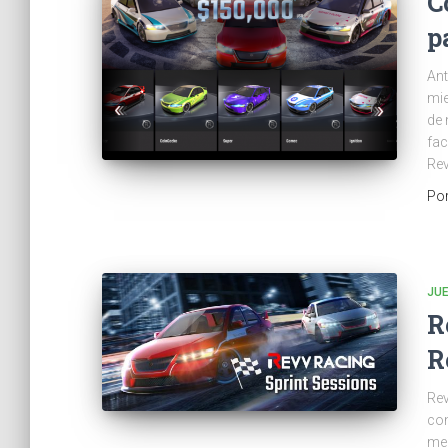
C
p
Ant
mie
de 
fac
Rev
Po
JU
R
R
Rev
con
mej