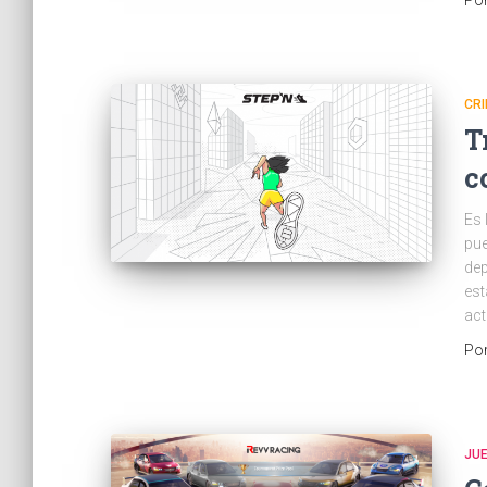
Po
CR
T
c
Es 
pue
dep
est
act
Po
JU