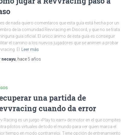
ómo jugar a Revvracing paso a
aso
es de nada quiero comentaros que esta guía está hecha por un
mbro de la comunidad Revvracing en Discord, y que no se trata
ninguna guía oficial. El único ánimo de esta guía es conseguir
ilitar el camino a los nuevos jugadores que se animen a probar
vracing. El
Leer más
r
necayu
, hace
5 años
EGOS
ecuperar una partida de
evvracing cuando da error
v Racing es un juego «Play to earn» de motor en el que compites
tra pilotos virtuales de todo el mundo para ver quien marca el
or tiempo en modo contrarreloj. Tiene opción de entrenamiento