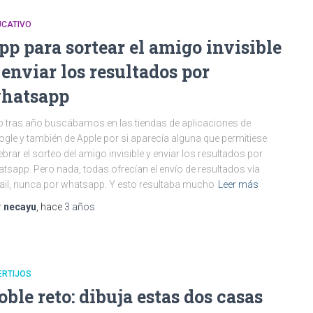
UCATIVO
pp para sortear el amigo invisible
 enviar los resultados por
hatsapp
 tras año buscábamos en las tiendas de aplicaciones de
gle y también de Apple por si aparecía alguna que permitiese
ebrar el sorteo del amigo invisible y enviar los resultados por
tsapp. Pero nada, todas ofrecían el envío de resultados vía
il, nunca por whatsapp. Y esto resultaba mucho
Leer más
r
necayu
, hace
3 años
ERTIJOS
oble reto: dibuja estas dos casas