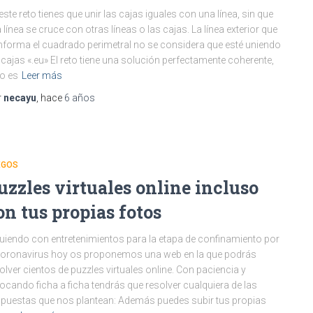
este reto tienes que unir las cajas iguales con una línea, sin que
 línea se cruce con otras líneas o las cajas. La línea exterior que
forma el cuadrado perimetral no se considera que esté uniendo
 cajas «.eu» El reto tiene una solución perfectamente coherente,
o es
Leer más
r
necayu
, hace
6 años
EGOS
uzzles virtuales online incluso
on tus propias fotos
uiendo con entretenimientos para la etapa de confinamiento por
coronavirus hoy os proponemos una web en la que podrás
olver cientos de puzzles virtuales online. Con paciencia y
ocando ficha a ficha tendrás que resolver cualquiera de las
puestas que nos plantean: Además puedes subir tus propias