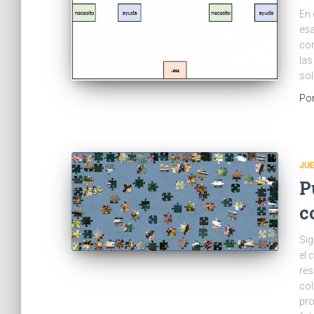
En 
esa
con
las
sol
Po
JU
P
c
Sig
el 
res
col
pro