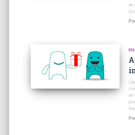
en 
(cr
Po
ED
A
i
Lle
com
es 
po
Re
Po