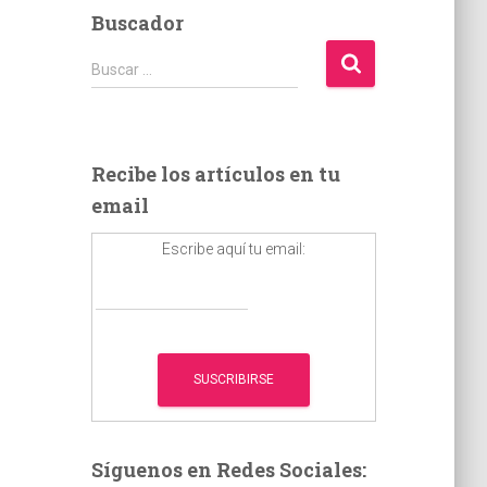
Buscador
B
Buscar …
u
s
c
a
Recibe los artículos en tu
r
email
:
Escribe aquí tu email:
Síguenos en Redes Sociales: