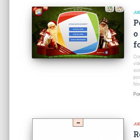
JU
P
o
f
Com
víd
sor
pod
Noe
Po
JU
R