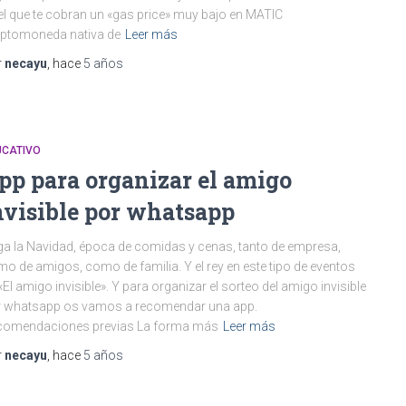
el que te cobran un «gas price» muy bajo en MATIC
iptomoneda nativa de
Leer más
r
necayu
, hace
5 años
UCATIVO
pp para organizar el amigo
nvisible por whatsapp
ga la Navidad, época de comidas y cenas, tanto de empresa,
o de amigos, como de familia. Y el rey en este tipo de eventos
«El amigo invisible». Y para organizar el sorteo del amigo invisible
r whatsapp os vamos a recomendar una app.
comendaciones previas La forma más
Leer más
r
necayu
, hace
5 años