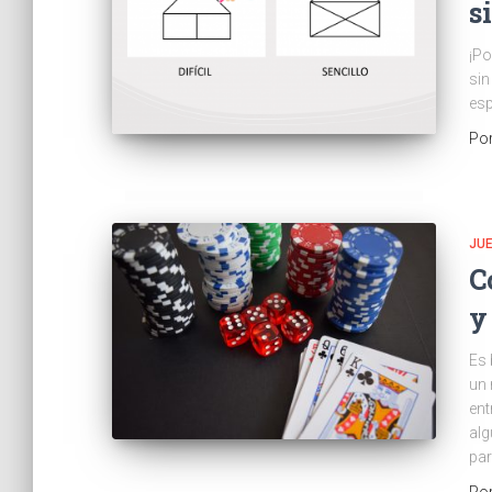
s
¡Po
sin
esp
Po
JU
C
y
Es 
un 
ent
alg
par