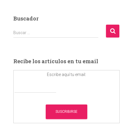
Buscador
B
Buscar …
u
s
c
a
Recibe los artículos en tu email
r
:
Escribe aquí tu email: