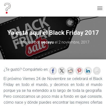
C
A
M
B
I
Ya está aquí el Black Friday 2017
A
R
Publicado por
necayu
el
2 noviembre, 2017
M
O
D
O
D
E
¿Te gustó? Compártelo en:
N
A
El próximo Viernes 24 de Noviembre se celebrará el Black
V
E
Friday en todo el mundo, y decimos en todo el mundo
G
porque ya se ha extendido a lo largo de toda la geografía.
A
Pero conozcamos un poco más a fondo en qué consiste,
C
I
cómo nace y dónde puedes encontrar las mejores ofertas