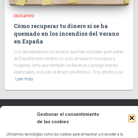
EDUCATIVO
Cómo recuperar tu dinero si se ha
quemado en los incendios del verano
en España
Los devastadores incendios que han azotado gran parte
de España este verano no solo arrasaron bosques y
hogares, sino que también se llevaron consigo bienes
esenciales, incluido el dinero en efectivo. Si tu efectivo se
Leer más
Gestionar el consentimiento
INICIO
TECNOLOGÍA
EDUCATIVO
INFORMÁTICA
de las cookies
HUMOR
NOTICIAS INTERESANTES
Utilizamos tecnologías como las cookies para almacenar y/o acceder a la