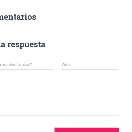
mentarios
na respuesta
rreo electrónico
*
Web