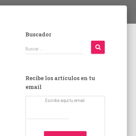
Buscador
B
Buscar …
u
s
c
a
Recibe los artículos en tu
r
email
:
Escribe aquí tu email: