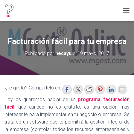
C
A
M
B
I
Facturación fácil para tu empresa
A
R
Publicado por
necayu
el
19 mayo, 2017
M
O
D
O
D
E
¿Te gustó? Compártelo en:
N
A
Hoy os queremos hablar de un
programa facturación
V
E
fácil
, que aunque no es gratuito, es una opción muy
G
interesante para implementar en tu negocio o empresa. Se
A
trata de un software que te permitirá la gestión integral de
C
I
la empresa (controlar todos los recursos empresariales y