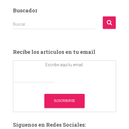
Buscador
B
Buscar …
u
s
c
a
Recibe los artículos en tu email
r
:
Escribe aquí tu email:
Síguenos en Redes Sociales: