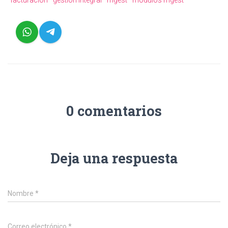
facturación
gestión integral
mgest
módulos mgest
0 comentarios
Deja una respuesta
Nombre
*
Correo electrónico
*