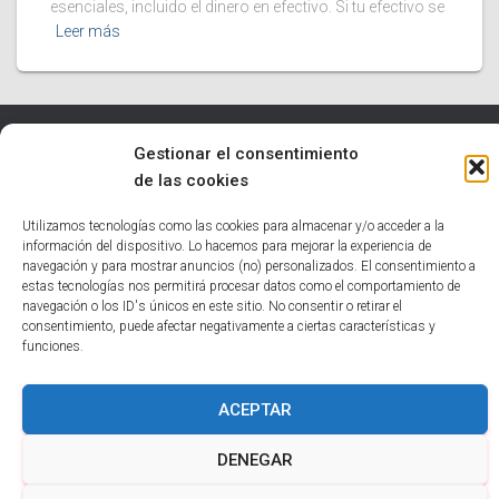
esenciales, incluido el dinero en efectivo. Si tu efectivo se
Leer más
Gestionar el consentimiento
INICIO
TECNOLOGÍA
EDUCATIVO
INFORMÁTICA
de las cookies
HUMOR
NOTICIAS INTERESANTES
Utilizamos tecnologías como las cookies para almacenar y/o acceder a la
información del dispositivo. Lo hacemos para mejorar la experiencia de
navegación y para mostrar anuncios (no) personalizados. El consentimiento a
POLÍTICA DE COOKIES (UE)
estas tecnologías nos permitirá procesar datos como el comportamiento de
navegación o los ID's únicos en este sitio. No consentir o retirar el
Hestia | Desarrollado por
ThemeIsle
consentimiento, puede afectar negativamente a ciertas características y
funciones.
ACEPTAR
DENEGAR