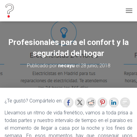
C
A
M
B
I
Profesionales para el confort y la
A
R
seguridad del hogar
M
O
Publicado por
necayu
el
28 junio, 2018
D
O
D
E
N
A
¿Te gustó? Compártelo en:
V
E
Llevamos un ritmo de vida frenético, vamos a toda prisa a
G
todas partes y nuestro intervalo de tiempo en el paraíso es
A
C
el momento de llegar a casa por la noche y los fines de
I
semana. En esos momentos hay que conseguir unos