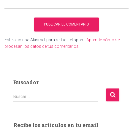
Este sitio usa Akismet para reducir el spam.
Aprende cómo se
procesan los datos de tus comentarios.
Buscador
B
Buscar …
u
s
c
a
Recibe los artículos en tu email
r