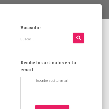
Buscador
B
Buscar …
u
s
c
a
Recibe los artículos en tu
r
email
:
Escribe aquí tu email: