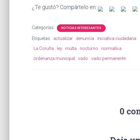
¿Te gustó? Compártelo en:
Categorías:
NOTICIAS INTERESANTES
Etiquetas:
actualizar
denuncia
iniciativa ciudadana
La Coruña
ley
multa
nocturno
normativa
ordenanza municipal
vado
vado permanente
0 co