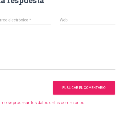
na respuesta
rreo electrónico
*
Web
mo se procesan los datos de tus comentarios.