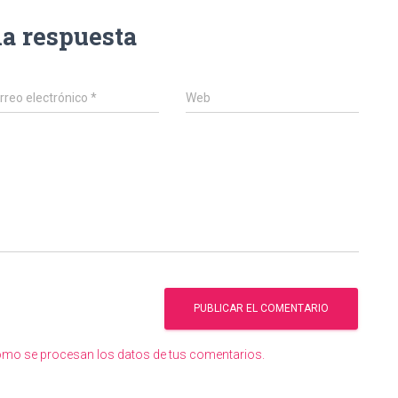
na respuesta
rreo electrónico
*
Web
mo se procesan los datos de tus comentarios.