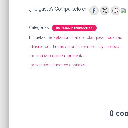
¿Te gustó? Compártelo en:
Categorías:
NOTICIAS INTERESANTES
Etiquetas:
adaptación
banco
blanquear
cuentas
dinero
dni
financiación terrorismo
ley europea
normativa europea
presentar
prevención blanqueo capitales
0 co