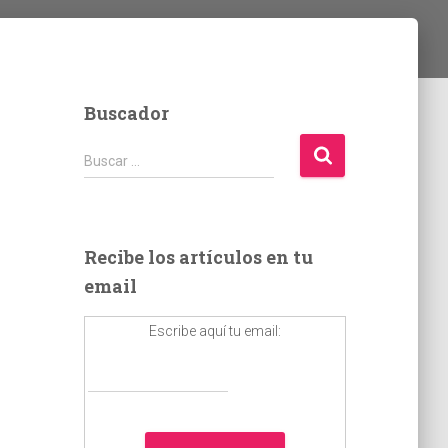
Buscador
B
Buscar …
u
s
c
a
Recibe los artículos en tu
r
email
:
Escribe aquí tu email: