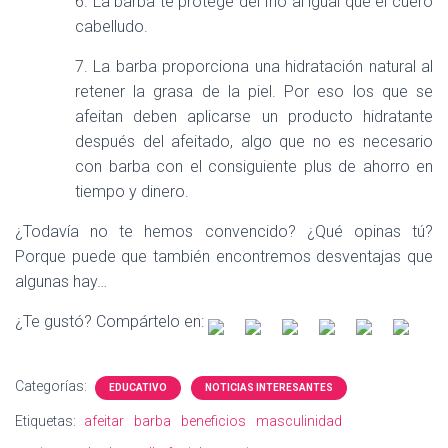
6. La barba te protege del frío al igual que el cuero
cabelludo.
7. La barba proporciona una hidratación natural al
retener la grasa de la piel. Por eso los que se
afeitan deben aplicarse un producto hidratante
después del afeitado, algo que no es necesario
con barba con el consiguiente plus de ahorro en
tiempo y dinero.
¿Todavía no te hemos convencido? ¿Qué opinas tú?
Porque puede que también encontremos desventajas que
algunas hay…
¿Te gustó? Compártelo en:
Categorías:
EDUCATIVO
NOTICIAS INTERESANTES
Etiquetas:
afeitar
barba
beneficios
masculinidad