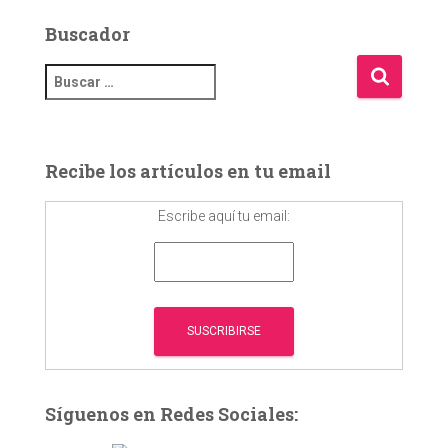
Buscador
B
u
s
c
a
Recibe los artículos en tu email
r
:
Escribe aquí tu email:
Síguenos en Redes Sociales: