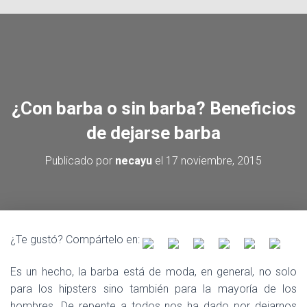
Ó
N
¿Con barba o sin barba? Beneficios
de dejarse barba
Publicado por
necayu
el
17 noviembre, 2015
¿Te gustó? Compártelo en:
Es un hecho, la barba está de moda, en general, no solo
para los hipsters sino también para la mayoría de los
hombres. De repente a todos nos ha dado por dejarnos