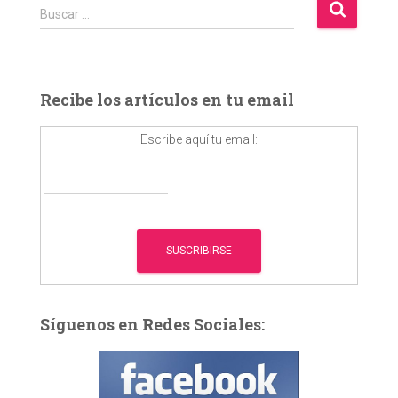
B
Buscar …
u
s
c
a
Recibe los artículos en tu email
r
:
Escribe aquí tu email:
Síguenos en Redes Sociales: