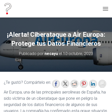
C
A
M
B
I
¡Alerta! Ciberataque a Air Europa:
A
R
Protege tus Datos Financieros
M
O
Publicado por
necayu
el
10 octubre, 2023
D
O
D
E
N
A
¿Te gustó? Compártelo en:
V
E
Air Europa, una de las principales aerolíneas de España, ha
G
sido víctima de un ciberataque que pone en peligro la
A
C
seguridad de los datos financieros de algunos de sus
I
usuarios. La compañía ha confirmado esta grave situación