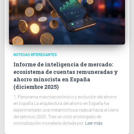
NOTICIAS INTERESANTES
Informe de inteligencia de mercado:
ecosistema de cuentas remuneradas y
ahorro minorista en España
(diciembre 2025)
1. Panorama macroeconómico y evolución del ahorro
en España La arquitectura del ahorro en España ha
experimentado una metamorfosis radical hacia el cierre
del ejercicio 2025. Tras un ciclo prolongado de
normalización monetaria dictada por
Leer más