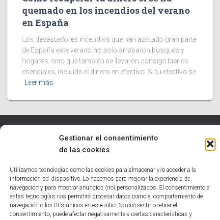
quemado en los incendios del verano
en España
Los devastadores incendios que han azotado gran parte
de España este verano no solo arrasaron bosques y
hogares, sino que también se llevaron consigo bienes
esenciales, incluido el dinero en efectivo. Si tu efectivo se
Leer más
Gestionar el consentimiento
INICIO
TECNOLOGÍA
EDUCATIVO
INFORMÁTICA
de las cookies
HUMOR
NOTICIAS INTERESANTES
Utilizamos tecnologías como las cookies para almacenar y/o acceder a la
información del dispositivo. Lo hacemos para mejorar la experiencia de
navegación y para mostrar anuncios (no) personalizados. El consentimiento a
POLÍTICA DE COOKIES (UE)
estas tecnologías nos permitirá procesar datos como el comportamiento de
navegación o los ID's únicos en este sitio. No consentir o retirar el
Hestia | Desarrollado por
ThemeIsle
consentimiento, puede afectar negativamente a ciertas características y