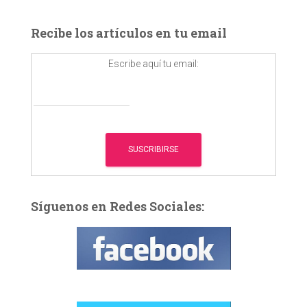
c
a
Recibe los artículos en tu email
r
:
Escribe aquí tu email:
Síguenos en Redes Sociales: