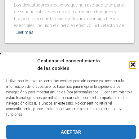
Los devastadores incendios que han azotado gran parte
de España este verano no solo arrasaron bosques y
hogares, sino que también se llevaron consigo bienes
esenciales, incluido el dinero en efectivo. Si tu efectivo se
Leer más
Gestionar el consentimiento
de las cookies
INICIO
TECNOLOGÍA
EDUCATIVO
INFORMÁTICA
Utilizamos tecnologías como las cookies para almacenar y/o acceder a la
HUMOR
NOTICIAS INTERESANTES
información del dispositivo. Lo hacemos para mejorar la experiencia de
navegación y para mostrar anuncios (no) personalizados. El consentimiento a
estas tecnologías nos permitirá procesar datos como el comportamiento de
POLÍTICA DE COOKIES (UE)
navegación o los ID's únicos en este sitio. No consentir o retirar el
consentimiento, puede afectar negativamente a ciertas características y
Hestia | Desarrollado por
ThemeIsle
funciones.
ACEPTAR