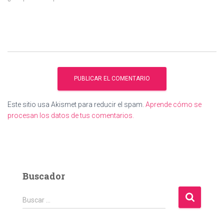
Este sitio usa Akismet para reducir el spam.
Aprende cómo se
procesan los datos de tus comentarios.
Buscador
B
Buscar …
u
s