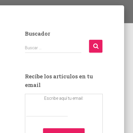
Buscador
B
Buscar …
u
s
c
a
Recibe los artículos en tu
r
email
:
Escribe aquí tu email: