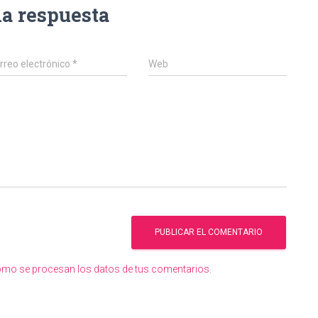
na respuesta
rreo electrónico
*
Web
mo se procesan los datos de tus comentarios.