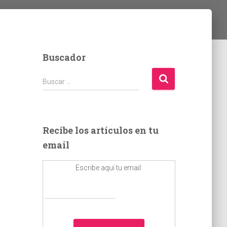
Buscador
B
Buscar …
u
s
c
a
Recibe los artículos en tu
r
email
:
Escribe aquí tu email: