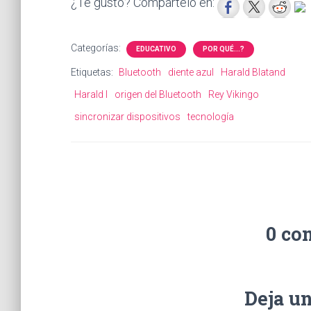
¿Te gustó? Compártelo en:
Categorías:
EDUCATIVO
POR QUÉ...?
Etiquetas:
Bluetooth
diente azul
Harald Blatand
Harald I
origen del Bluetooth
Rey Vikingo
sincronizar dispositivos
tecnología
0 co
Deja u