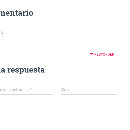
omentario
:15
RESPONDER
na respuesta
rreo electrónico
*
Web