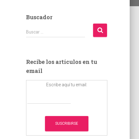
Buscador
B
Buscar …
u
s
c
a
Recibe los artículos en tu
r
email
:
Escribe aquí tu email: