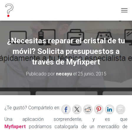
C
A
M
B
I
¿Necesitas reparar el cristal de tu
A
R
móvil? Solicita presupuestos a
M
O
través de Myfixpert
D
O
Publicado por
necayu
el
25 junio, 2015
D
E
N
A
V
E
¿Te gustó? Compártelo en:
G
A
Una aplicación sorprendente, y es que
C
Myfixpert
podríamos catalogarla de un mercadillo de
I