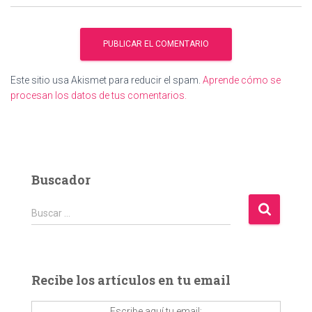
Este sitio usa Akismet para reducir el spam.
Aprende cómo se
procesan los datos de tus comentarios.
Buscador
B
Buscar …
u
s
c
a
Recibe los artículos en tu email
r
:
Escribe aquí tu email: