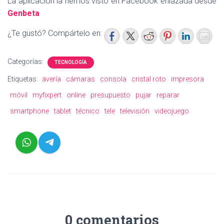
La aplicación la hemos visto en Facebook enlazada desde
Genbeta
¿Te gustó? Compártelo en:
Categorías:
TECNOLOGÍA
Etiquetas:
avería
cámaras
consola
cristal roto
impresora
móvil
myfixpert
online
presupuesto
pujar
reparar
smartphone
tablet
técnico
tele
televisión
videojuego
0 comentarios