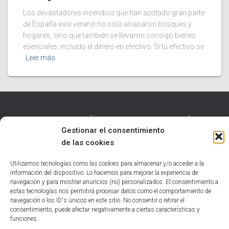
Los devastadores incendios que han azotado gran parte
de España este verano no solo arrasaron bosques y
hogares, sino que también se llevaron consigo bienes
esenciales, incluido el dinero en efectivo. Si tu efectivo se
Leer más
INICIO
TECNOLOGÍA
EDUCATIVO
INFORMÁTICA
Gestionar el consentimiento
de las cookies
HUMOR
NOTICIAS INTERESANTES
Utilizamos tecnologías como las cookies para almacenar y/o acceder a la
POLÍTICA DE COOKIES (UE)
información del dispositivo. Lo hacemos para mejorar la experiencia de
navegación y para mostrar anuncios (no) personalizados. El consentimiento a
estas tecnologías nos permitirá procesar datos como el comportamiento de
Hestia | Desarrollado por
ThemeIsle
navegación o los ID's únicos en este sitio. No consentir o retirar el
consentimiento, puede afectar negativamente a ciertas características y
funciones.