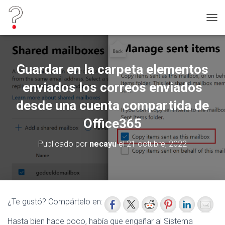
C
A
M
B
I
Guardar en la carpeta elementos
A
R
enviados los correos enviados
M
O
desde una cuenta compartida de
D
Office365
O
D
E
Publicado por
necayu
el
21 octubre, 2022
N
A
V
E
G
A
¿Te gustó? Compártelo en:
C
I
Hasta bien hace poco, había que engañar al Sistema