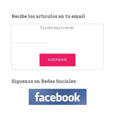
s
c
a
Recibe los artículos en tu email
r
:
Escribe aquí tu email:
Síguenos en Redes Sociales: