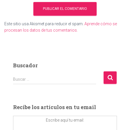
Este sitio usa Akismet para reducir el spam.
Aprende cómo se
procesan los datos de tus comentarios.
Buscador
B
Buscar …
u
s
c
a
Recibe los artículos en tu email
r
:
Escribe aquí tu email: