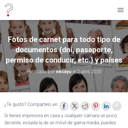
C
A
M
B
I
Fotos de carnet para todo tipo de
A
R
documentos (dni, pasaporte,
M
O
permiso de conducir, etc.) y países
D
O
Publicado por
necayu
el
2 abril, 2020
D
E
N
A
V
E
¿Te gustó? Compártelo en:
G
A
Si tienes impresora en casa y cualquier cámara un poco
C
decente, incluida la de un móvil de gama media, puedes
I