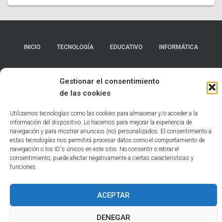
INICIO
TECNOLOGÍA
EDUCATIVO
INFORMÁTICA
HUMOR
NOTICIAS INTERESANTES
Gestionar el consentimiento
de las cookies
POLÍTICA DE COOKIES (UE)
Utilizamos tecnologías como las cookies para almacenar y/o acceder a la
Hestia | Desarrollado por
ThemeIsle
información del dispositivo. Lo hacemos para mejorar la experiencia de
navegación y para mostrar anuncios (no) personalizados. El consentimiento a
estas tecnologías nos permitirá procesar datos como el comportamiento de
navegación o los ID's únicos en este sitio. No consentir o retirar el
consentimiento, puede afectar negativamente a ciertas características y
funciones.
ACEPTAR
DENEGAR