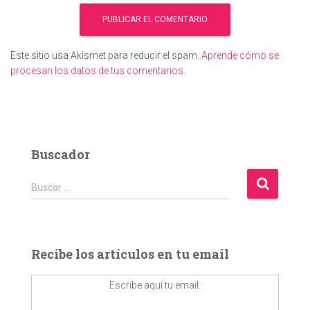
Este sitio usa Akismet para reducir el spam.
Aprende cómo se
procesan los datos de tus comentarios.
Buscador
B
Buscar …
u
s
c
a
Recibe los artículos en tu email
r
:
Escribe aquí tu email: