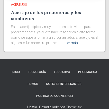
ACERTIJOS
Acertijo de los prisioneros y los
sombreros
Es un acertijo típico y muy usado en entrevistas para
programadores, ya que te hace razonar en cierta forma
como se espera lo haría un programador. El acertijo es el
siguiente: Un carcelero promete la
Leer más
INICIO
TECNOLOGÍA
EDUCATIVO
INFORMÁTICA
HUMOR
NOTICIAS INTERESANTES
POLÍTICA DE COOKIES (UE)
Hestia | Desarrollado por
ThemeIsle