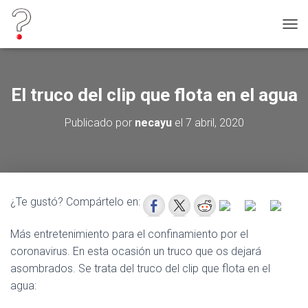
C
A
M
B
I
El truco del clip que flota en el agua
A
R
Publicado por
necayu
el
7 abril, 2020
M
O
D
O
D
E
¿Te gustó? Compártelo en:
N
A
V
Más entretenimiento para el confinamiento por el
E
coronavirus. En esta ocasión un truco que os dejará
G
asombrados. Se trata del truco del clip que flota en el
A
C
agua:
I