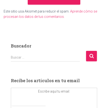
Este sitio usa Akismet para reducir el spam.
Aprende cómo se
procesan los datos de tus comentarios.
Buscador
B
Buscar …
u
s
c
a
Recibe los artículos en tu email
r
:
Escribe aquí tu email: