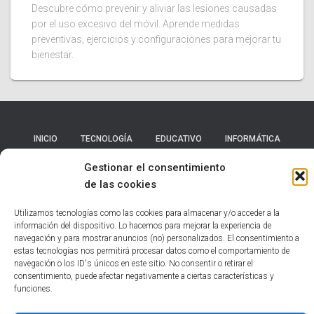
Descubre cómo prevenir y aliviar las lesiones causadas
por el uso excesivo del móvil. Aprende medidas
preventivas, ejercicios y configuraciones para mejorar tu
bienestar.
INICIO
TECNOLOGÍA
EDUCATIVO
INFORMÁTICA
Gestionar el consentimiento
HUMOR
NOTICIAS INTERESANTES
de las cookies
POLÍTICA DE COOKIES (UE)
Utilizamos tecnologías como las cookies para almacenar y/o acceder a la
información del dispositivo. Lo hacemos para mejorar la experiencia de
navegación y para mostrar anuncios (no) personalizados. El consentimiento a
Hestia | Desarrollado por
ThemeIsle
estas tecnologías nos permitirá procesar datos como el comportamiento de
navegación o los ID's únicos en este sitio. No consentir o retirar el
consentimiento, puede afectar negativamente a ciertas características y
funciones.