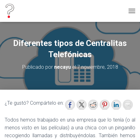
C
A
M
B
I
Diferentes tipos de Centralitas
A
R
Telefónicas
M
O
Publicado por
necayu
el
7 noviembre, 2018
D
O
D
E
N
A
¿Te gustó? Compártelo en:
V
E
G
Todos hemos trabajado en una empresa que lo tenía (o al
A
menos visto en las películas) a una chica con un pinganillo
C
I
recogiendo llamadas y distribuyéndolas. También hemos