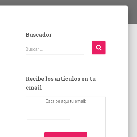
Buscador
B
Buscar …
u
s
c
a
Recibe los artículos en tu
r
email
:
Escribe aquí tu email: