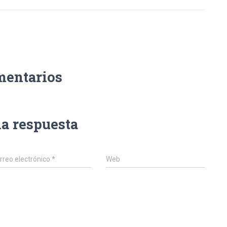
mentarios
na respuesta
rreo electrónico
*
Web