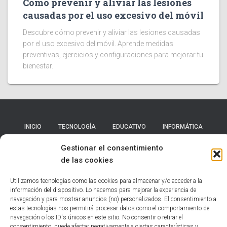
Cómo prevenir y aliviar las lesiones
causadas por el uso excesivo del móvil
Descubre cómo prevenir y aliviar las lesiones causadas
por el uso excesivo del móvil. Aprende medidas
preventivas, ejercicios y configuraciones para mejorar tu
bienestar.
INICIO
TECNOLOGÍA
EDUCATIVO
INFORMÁTICA
Gestionar el consentimiento
HUMOR
NOTICIAS INTERESANTES
de las cookies
POLÍTICA DE COOKIES (UE)
Utilizamos tecnologías como las cookies para almacenar y/o acceder a la
información del dispositivo. Lo hacemos para mejorar la experiencia de
navegación y para mostrar anuncios (no) personalizados. El consentimiento a
Hestia | Desarrollado por
ThemeIsle
estas tecnologías nos permitirá procesar datos como el comportamiento de
navegación o los ID's únicos en este sitio. No consentir o retirar el
consentimiento, puede afectar negativamente a ciertas características y