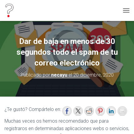
C
A
M
B
I
Dar de baja en menos de 30
A
R
segundos todo el spam de tu
M
O
correo electrónico
D
O
Publicado por
necayu
el
20 diciembre, 2020
D
E
N
A
V
E
¿Te gustó? Compártelo en:
G
A
Muchas veces os hemos recomendado que para
C
registraros en determinadas aplicaciones webs o servicios,
I