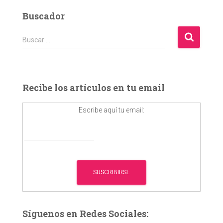
Buscador
B
Buscar …
u
s
c
a
Recibe los artículos en tu email
r
:
Escribe aquí tu email:
Síguenos en Redes Sociales: