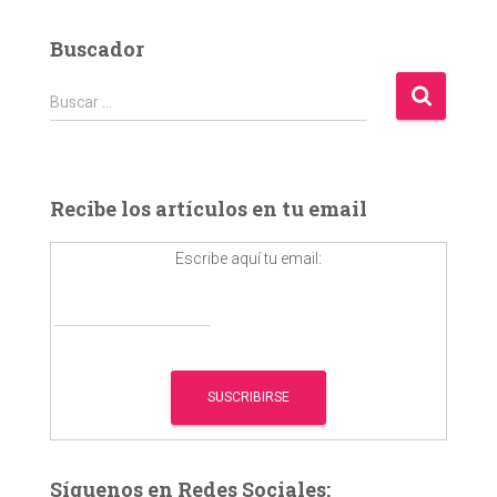
Buscador
B
Buscar …
u
s
c
a
Recibe los artículos en tu email
r
:
Escribe aquí tu email:
Síguenos en Redes Sociales: