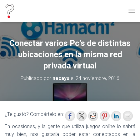
C
A
M
B
I
Conectar varios Pc’s de distintas
A
R
ubicaciones en la misma red
M
O
privada virtual
D
O
Publicado por
necayu
el
24 noviembre, 2016
D
E
N
A
V
E
¿Te gustó? Compártelo en:
G
A
En ocasiones, y la gente que utiliza juegos online lo sabrá
C
muy bien, nos gustaría poder estar conectados en la
I