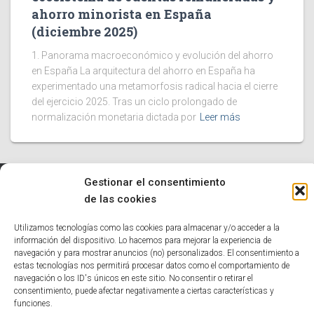
ahorro minorista en España
(diciembre 2025)
1. Panorama macroeconómico y evolución del ahorro
en España La arquitectura del ahorro en España ha
experimentado una metamorfosis radical hacia el cierre
del ejercicio 2025. Tras un ciclo prolongado de
normalización monetaria dictada por
Leer más
Gestionar el consentimiento
de las cookies
INICIO
TECNOLOGÍA
EDUCATIVO
INFORMÁTICA
Utilizamos tecnologías como las cookies para almacenar y/o acceder a la
HUMOR
NOTICIAS INTERESANTES
información del dispositivo. Lo hacemos para mejorar la experiencia de
navegación y para mostrar anuncios (no) personalizados. El consentimiento a
estas tecnologías nos permitirá procesar datos como el comportamiento de
POLÍTICA DE COOKIES (UE)
navegación o los ID's únicos en este sitio. No consentir o retirar el
consentimiento, puede afectar negativamente a ciertas características y
Hestia | Desarrollado por
ThemeIsle
funciones.