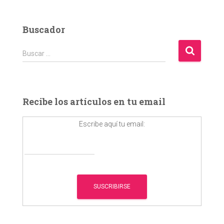
Buscador
B
Buscar …
u
s
c
a
Recibe los artículos en tu email
r
:
Escribe aquí tu email: