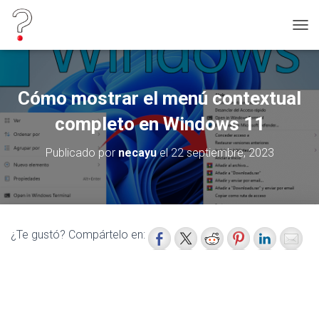
C
A
M
B
I
Cómo mostrar el menú contextual
A
R
completo en Windows 11
M
O
Publicado por
necayu
el
22 septiembre, 2023
D
O
D
E
N
A
¿Te gustó? Compártelo en:
V
E
G
A
C
I