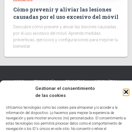
Cómo prevenir y aliviar las lesiones
causadas por el uso excesivo del móvil
Descubre cómo prevenir y aliviar las lesiones causadas
por el uso excesivo del móvil. Aprende medidas
preventivas, ejercicios y configuraciones para mejorar tu
bienestar.
INICIO
TECNOLOGÍA
EDUCATIVO
INFORMÁTICA
Gestionar el consentimiento
de las cookies
HUMOR
NOTICIAS INTERESANTES
Utilizamos tecnologías como las cookies para almacenar y/o acceder a la
POLÍTICA DE COOKIES (UE)
información del dispositivo. Lo hacemos para mejorar la experiencia de
navegación y para mostrar anuncios (no) personalizados. El consentimiento a
estas tecnologías nos permitirá procesar datos como el comportamiento de
Hestia | Desarrollado por
ThemeIsle
navegación o los ID's únicos en este sitio. No consentir o retirar el