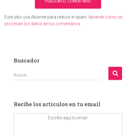
Este sitio usa Akismet para reducir el spam.
Aprende cómo se
procesan los datos de tus comentarios.
Buscador
B
Buscar …
u
s
c
a
Recibe los artículos en tu email
r
:
Escribe aquí tu email: