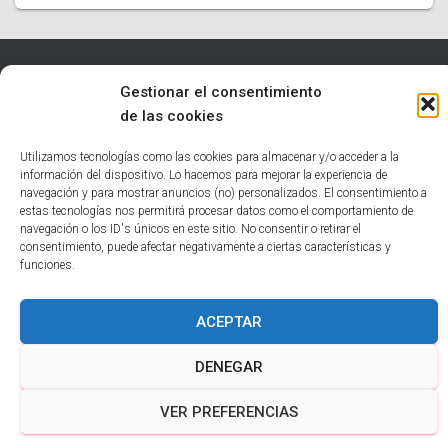
Gestionar el consentimiento
INICIO
TECNOLOGÍA
EDUCATIVO
INFORMÁTICA
de las cookies
HUMOR
NOTICIAS INTERESANTES
Utilizamos tecnologías como las cookies para almacenar y/o acceder a la
información del dispositivo. Lo hacemos para mejorar la experiencia de
POLÍTICA DE COOKIES (UE)
navegación y para mostrar anuncios (no) personalizados. El consentimiento a
estas tecnologías nos permitirá procesar datos como el comportamiento de
navegación o los ID's únicos en este sitio. No consentir o retirar el
Hestia | Desarrollado por
ThemeIsle
consentimiento, puede afectar negativamente a ciertas características y
funciones.
ACEPTAR
DENEGAR
VER PREFERENCIAS