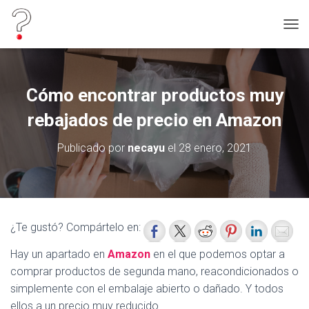
C
A
M
B
I
Cómo encontrar productos muy
A
R
rebajados de precio en Amazon
M
O
Publicado por
necayu
el
28 enero, 2021
D
O
D
E
N
A
¿Te gustó? Compártelo en:
V
E
Hay un apartado en
Amazon
en el que podemos optar a
G
comprar productos de segunda mano, reacondicionados o
A
C
simplemente con el embalaje abierto o dañado. Y todos
I
ellos a un precio muy reducido.