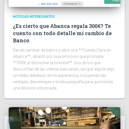
NOTICIAS INTERESANTES
¿Es cierto que Abanca regala 300€? Te
cuento con todo detalle mi cambio de
Banco
Decidí cambiar de banco y abrir una **Cuenta Clara en
Abanca**, atraído por la promoción que prometía
**300€ al domiciliar la nómina**. Soy de los que
desconfían de las ofertas bancarias, así que aquí te dejo
un relato detallado de mi experiencia, incluyendo las
ventajas, desventajas y la letra pequeña para que tomes
una decisión informada.