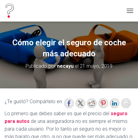
C
A
M
B
I
Cómo elegir el seguro de coche
A
R
más adecuado
M
O
Publicado por
necayu
el
21 mayo, 2019
D
O
D
E
N
A
¿Te gustó? Compártelo en:
V
E
Lo primero que debes saber es que el precio del
seguro
G
para autos
de una aseguradora no es siempre el mismo
A
C
para cada usuario. Por lo tanto un seguro no es mejor o
I
más barato que otro, si no que puede ser más adecuado o