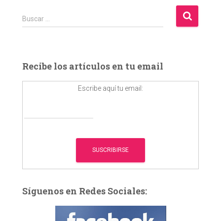
B
Buscar …
u
s
c
a
Recibe los artículos en tu email
r
:
Escribe aquí tu email:
Síguenos en Redes Sociales: