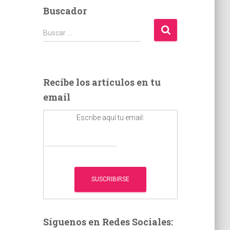
Buscador
B
Buscar …
u
s
c
a
Recibe los artículos en tu
r
email
:
Escribe aquí tu email:
Síguenos en Redes Sociales: