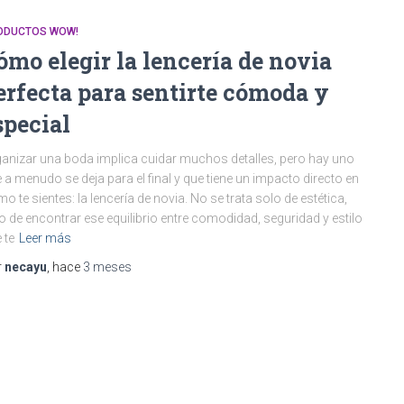
ODUCTOS WOW!
ómo elegir la lencería de novia
erfecta para sentirte cómoda y
special
anizar una boda implica cuidar muchos detalles, pero hay uno
 a menudo se deja para el final y que tiene un impacto directo en
o te sientes: la lencería de novia. No se trata solo de estética,
o de encontrar ese equilibrio entre comodidad, seguridad y estilo
 te
Leer más
r
necayu
, hace
3 meses