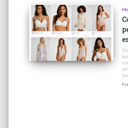
PR
C
p
e
Org
que
cóm
sin
que
Po