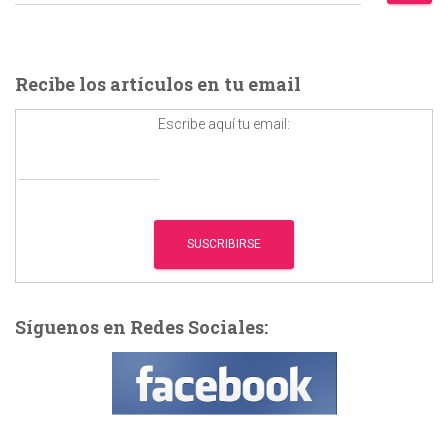
u
s
c
a
Recibe los artículos en tu email
r
:
Escribe aquí tu email:
Síguenos en Redes Sociales: