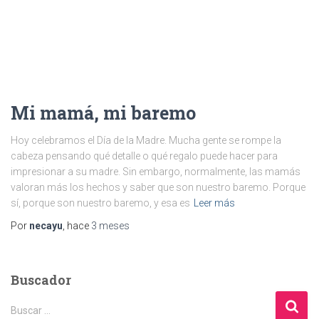
Mi mamá, mi baremo
Hoy celebramos el Día de la Madre. Mucha gente se rompe la
cabeza pensando qué detalle o qué regalo puede hacer para
impresionar a su madre. Sin embargo, normalmente, las mamás
valoran más los hechos y saber que son nuestro baremo. Porque
sí, porque son nuestro baremo, y esa es
Leer más
Por
necayu
, hace
3 meses
Buscador
B
Buscar …