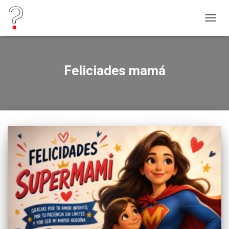
CAMB
MODO
DE
NAVEG
Feliciades mamá