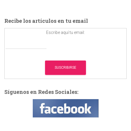
s
c
a
Recibe los artículos en tu email
r
:
Escribe aquí tu email:
Síguenos en Redes Sociales: