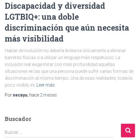
Discapacidad y diversidad
LGTBIQ+: una doble
discriminación que aún necesita
más visibilidad
Hablar de inclusión no debería limitarse únicamente a eliminar
barreras físicas o a utilizar un lenguaje más respetuoso. La
inclusión real exige mirar con más profundidad aquellas
situaciones en las que una persona puede sufrir varias formas de
discriminación al mismo tiempo. Una de esas realidades, todavía
poco visible, es
Leer más
Por
necayu
, hace
2 meses
Buscador
B
Buscar …
u