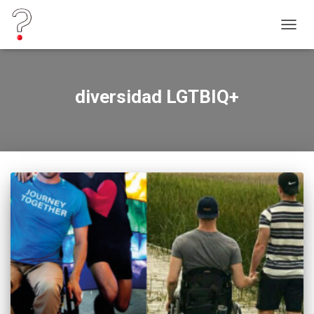
CAMB
MODO
DE
NAVEG
diversidad LGTBIQ+