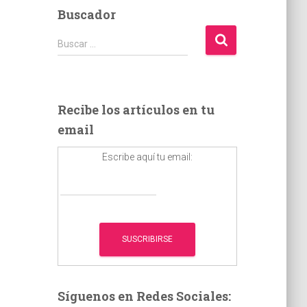
Buscador
B
Buscar …
u
s
c
a
Recibe los artículos en tu
r
email
:
Escribe aquí tu email:
Síguenos en Redes Sociales: