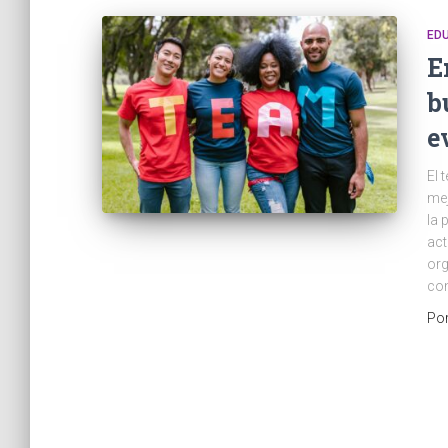
ED
E
b
e
El 
mej
la 
act
org
con
Po