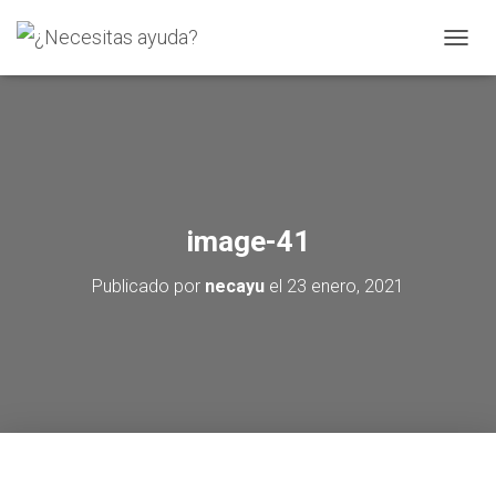
C
A
M
B
I
A
R
M
O
image-41
D
O
Publicado por
necayu
el
23 enero, 2021
D
E
N
A
V
E
G
A
C
I