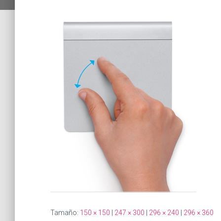
Tamaño:
150 × 150
|
247 × 300
|
296 × 240
|
296 × 360