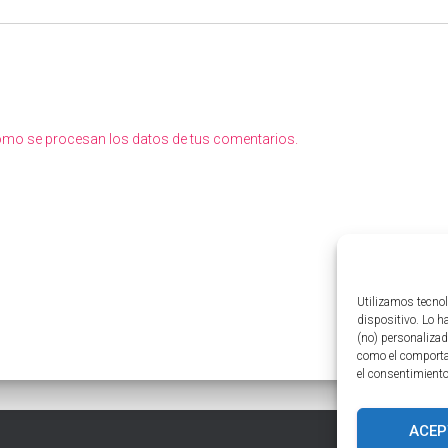
mo se procesan los datos de tus comentarios.
Utilizamos tecnol
dispositivo. Lo 
(no) personalizad
como el comportam
el consentimiento
ACEP