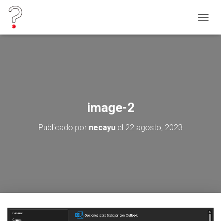
C
A
M
B
I
A
R
M
O
image-2
D
O
Publicado por
necayu
el
22 agosto, 2023
D
E
N
A
V
E
G
A
C
I