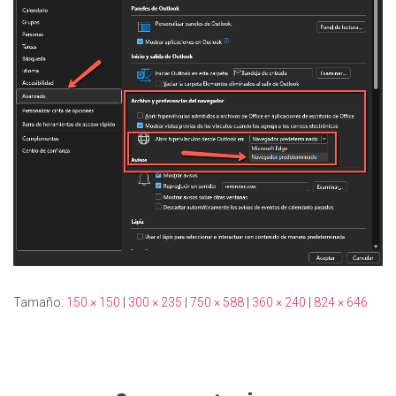
Ó
N
Tamaño:
150 × 150
|
300 × 235
|
750 × 588
|
360 × 240
|
824 × 646