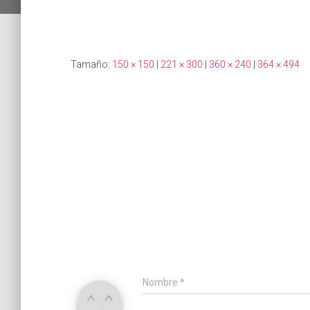
Tamaño:
150 × 150
|
221 × 300
|
360 × 240
|
364 × 494
Nombre
*