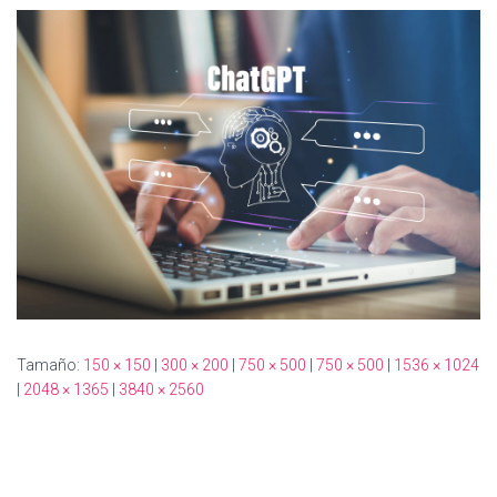
Ó
N
Tamaño:
150 × 150
|
300 × 200
|
750 × 500
|
750 × 500
|
1536 × 1024
|
2048 × 1365
|
3840 × 2560