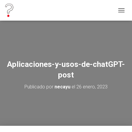
C
A
M
B
I
A
R
M
O
Aplicaciones-y-usos-de-chatGPT-
D
O
post
D
E
Publicado por
necayu
el
26 enero, 2023
N
A
V
E
G
A
C
I